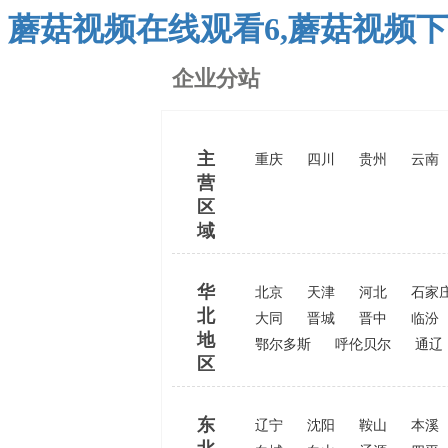
蘑菇视频在线观看6,蘑菇视频下
企业分站
主
重庆
四川
贵州
云南
营
区
域
华
北京
天津
河北
石家
北
大同
晋城
晋中
临汾
地
鄂尔多斯
呼伦贝尔
通辽
区
东
辽宁
沈阳
鞍山
本溪