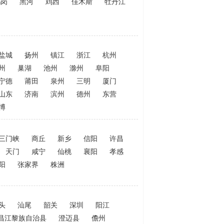
鹤岗
黑河
鸡西
佳木斯
牡丹江
盐城
扬州
镇江
浙江
杭州
州
巢湖
池州
滁州
阜阳
宁德
莆田
泉州
三明
厦门
山东
济南
滨州
德州
东营
博
三门峡
商丘
新乡
信阳
许昌
天门
咸宁
仙桃
襄阳
孝感
阳
张家界
株洲
头
汕尾
韶关
深圳
阳江
昌江黎族自治县
澄迈县
儋州