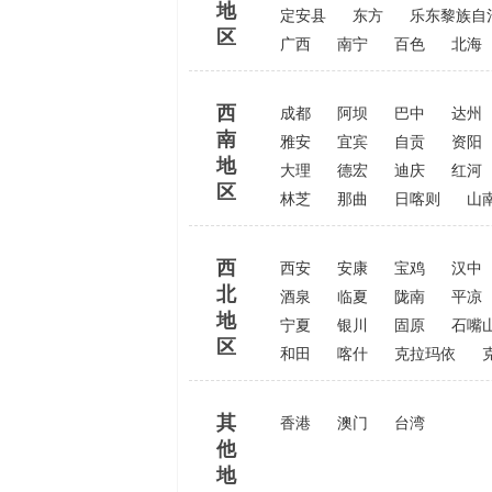
地
定安县
东方
乐东黎族自
区
广西
南宁
百色
北海
西
成都
阿坝
巴中
达州
南
雅安
宜宾
自贡
资阳
地
大理
德宏
迪庆
红河
区
林芝
那曲
日喀则
山
西
西安
安康
宝鸡
汉中
北
酒泉
临夏
陇南
平凉
地
宁夏
银川
固原
石嘴
区
和田
喀什
克拉玛依
其
香港
澳门
台湾
他
地