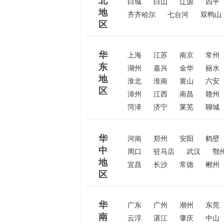
北
白城
白山
辽源
四平
地
齐齐哈尔
七台河
双鸭山
区
华
上海
江苏
南京
常州
东
湖州
嘉兴
金华
丽水
地
淮北
淮南
黄山
六安
区
漳州
江西
南昌
赣州
菏泽
济宁
莱芜
聊城
华
河南
郑州
安阳
鹤壁
中
周口
驻马店
武汉
鄂
地
宜昌
长沙
常德
郴州
区
华
广东
广州
潮州
东莞
南
云浮
湛江
肇庆
中山