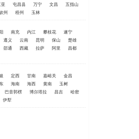
三亚
屯昌县
万宁
文昌
五指山
钦州
梧州
玉林
阳
南充
内江
攀枝花
遂宁
遵义
云南
昆明
保山
楚雄
邵通
西藏
拉萨
阿里
昌都
银
定西
甘南
嘉峪关
金昌
东
海南
海西
黄南
玉树
巴音郭楞
博尔塔拉
昌吉
哈密
伊犁