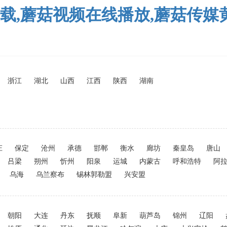
载,蘑菇视频在线播放,蘑菇传媒
浙江
湖北
山西
江西
陕西
湖南
庄
保定
沧州
承德
邯郸
衡水
廊坊
秦皇岛
唐山
吕梁
朔州
忻州
阳泉
运城
内蒙古
呼和浩特
阿
乌海
乌兰察布
锡林郭勒盟
兴安盟
朝阳
大连
丹东
抚顺
阜新
葫芦岛
锦州
辽阳