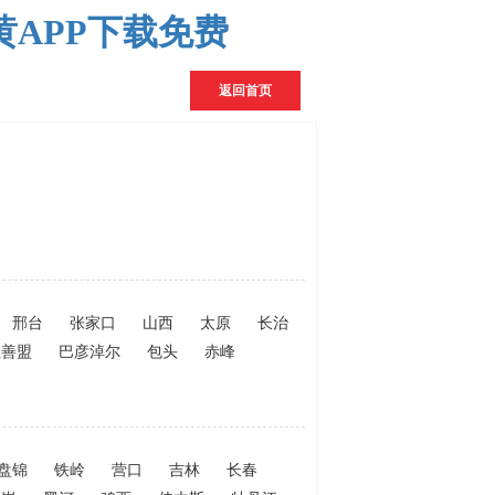
黄APP下载免费
返回首页
邢台
张家口
山西
太原
长治
拉善盟
巴彦淖尔
包头
赤峰
盘锦
铁岭
营口
吉林
长春