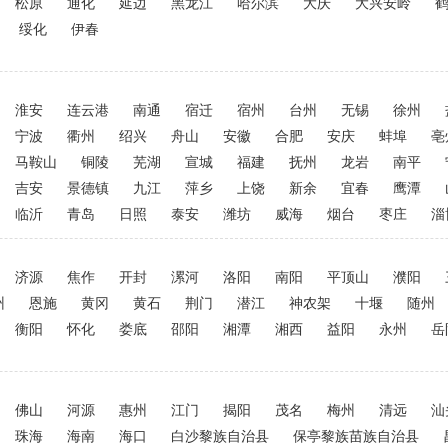
松原
通化
延边
黑龙江
哈尔滨
大庆
大兴安岭
绥化
伊春
淮安
连云港
南通
宿迁
宿州
台州
无锡
徐州
宁波
衢州
绍兴
舟山
安徽
合肥
安庆
蚌埠
亳
马鞍山
铜陵
芜湖
宣城
福建
抚州
龙岩
南平
吉安
景德镇
九江
萍乡
上饶
新余
宜春
鹰潭
临沂
青岛
日照
泰安
潍坊
威海
烟台
枣庄
淄
济源
焦作
开封
漯河
洛阳
南阳
平顶山
濮阳
州
恩施
黄冈
黄石
荆门
潜江
神农架
十堰
随州
衡阳
怀化
娄底
邵阳
湘潭
湘西
益阳
永州
岳
佛山
河源
惠州
江门
揭阳
茂名
梅州
清远
汕
珠海
海南
海口
白沙黎族自治县
保亭黎族苗族自治县