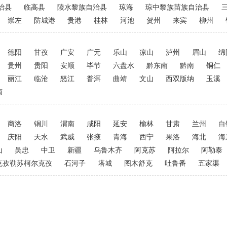
治县
临高县
陵水黎族自治县
琼海
琼中黎族苗族自治县
崇左
防城港
贵港
桂林
河池
贺州
来宾
柳州
德阳
甘孜
广安
广元
乐山
凉山
泸州
眉山
绵
贵州
贵阳
安顺
毕节
六盘水
黔东南
黔南
铜仁
丽江
临沧
怒江
普洱
曲靖
文山
西双版纳
玉溪
南
商洛
铜川
渭南
咸阳
延安
榆林
甘肃
兰州
白
庆阳
天水
武威
张掖
青海
西宁
果洛
海北
海
山
吴忠
中卫
新疆
乌鲁木齐
阿克苏
阿拉尔
阿勒泰
克孜勒苏柯尔克孜
石河子
塔城
图木舒克
吐鲁番
五家渠